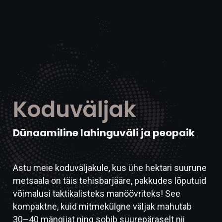
Koduväljak
Dünaamiline lahinguväli ja peopaik
Astu meie koduväljakule, kus ühe hektari suurune
metsaala on täis tehisbarjääre, pakkudes lõputuid
võimalusi taktikalisteks manöövriteks! See
kompaktne, kuid mitmekülgne väljak mahutab
30–40 mängijat ning sobib suurepäraselt nii