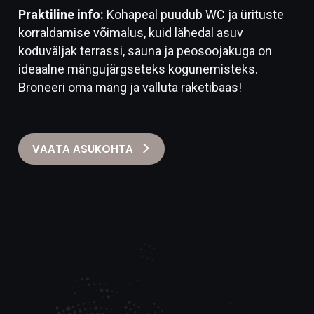
Praktiline info:
Kohapeal puudub WC ja ürituste
korraldamise võimalus, kuid lähedal asuv
koduväljak terrassi, sauna ja peosoojakuga on
ideaalne mängujärgseteks kogunemisteks.
Broneeri oma mäng ja valluta raketibaas!
VAATA ASUKOHTA