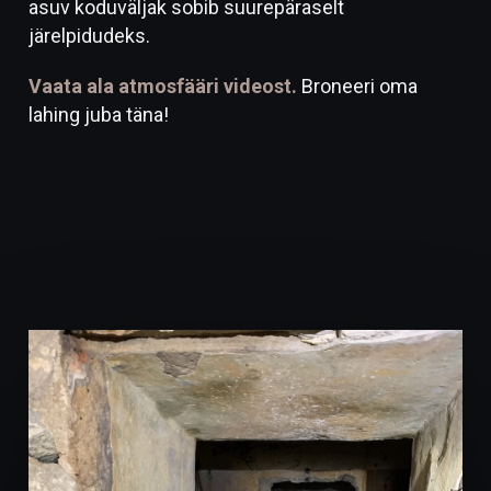
asuv koduväljak sobib suurepäraselt
järelpidudeks.
Vaata ala atmosfääri videost.
Broneeri oma
lahing juba täna!