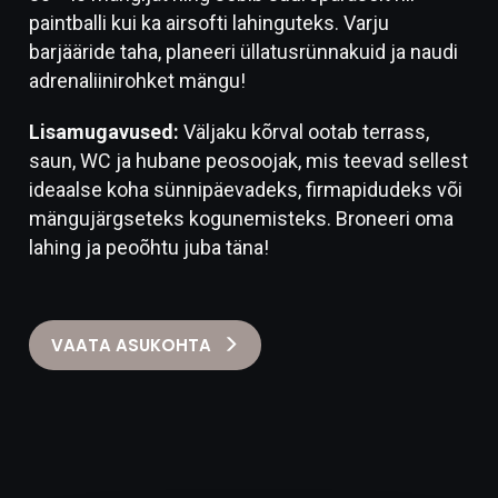
paintballi kui ka airsofti lahinguteks. Varju
barjääride taha, planeeri üllatusrünnakuid ja naudi
adrenaliinirohket mängu!
Lisamugavused:
Väljaku kõrval ootab terrass,
saun, WC ja hubane peosoojak, mis teevad sellest
ideaalse koha sünnipäevadeks, firmapidudeks või
mängujärgseteks kogunemisteks. Broneeri oma
lahing ja peoõhtu juba täna!
VAATA ASUKOHTA