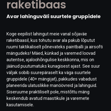
raketibaas
Avar lahinguväli suurtele gruppidele
Koge eepilist lahingut meie vanal sõjaväe
raketibaasil, kus tohutu avar ala pakub lõputut
ruumi taktikaliselt põnevateks paintballi ja airsofti
mängudeks! Mäed, künkad ja varemed loovad
autentse, ajaloohõngulise keskkonna, mis on
jäänud puutumatuks kunagisest ajast. See suur
väljak sobib suurepäraselt ka väga suurtele
gruppidele (40+ mängijat), pakkudes vabadust
planeerida ulatuslikke manöövreid ja lahinguid.
Siseruume praktiliselt pole, mistõttu mäng
keskendub avatud maastikule ja varemete
kasutamisele.