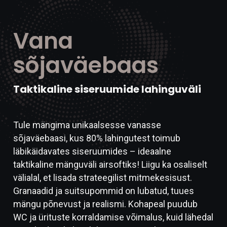
Vana
sõjaväebaas
Taktikaline siseruumide lahinguväli
Tule mängima unikaalsesse vanasse
sõjaväebaasi, kus 80% lahingutest toimub
läbikäidavates siseruumides – ideaalne
taktikaline mänguväli airsoftiks! Liigu ka osaliselt
välialal, et lisada strateegilist mitmekesisust.
Granaadid ja suitsupommid on lubatud, tuues
mängu põnevust ja realismi. Kohapeal puudub
WC ja ürituste korraldamise võimalus, kuid lähedal