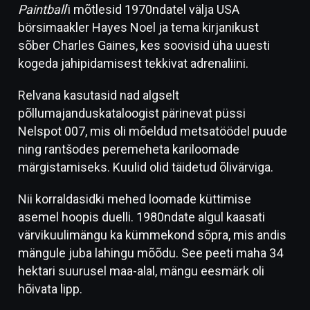
Paintball
’i mõtlesid 1970ndatel välja USA
börsimaakler Hayes Noel ja tema kirjanikust
sõber Charles Gaines, kes soovisid üha uuesti
kogeda jahipidamisest tekkivat adrenaliini.
Relvana kasutasid nad algselt
põllumajanduskataloogist pärinevat püssi
Nelspot 007, mis oli mõeldud metsatöödel puude
ning rantšodes peremeheta kariloomade
märgistamiseks. Kuulid olid täidetud õlivärviga.
Nii korraldasidki mehed loomade küttimise
asemel hoopis duelli. 1980ndate algul kaasati
värvikuulimängu ka kümmekond sõpra, mis andis
mängule juba lahingu mõõdu. See peeti maha 34
hektari suurusel maa-alal, mängu eesmärk oli
hõivata lipp.