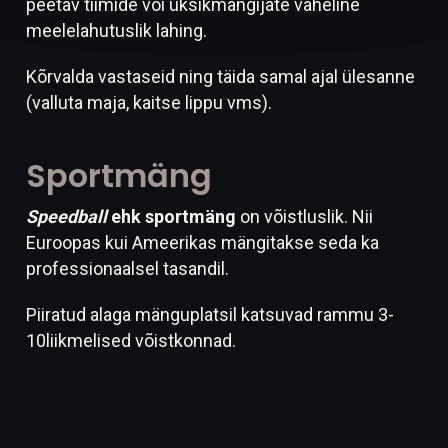
peetav tiimide või üksikmängijate vaheline
meelelahutuslik lahing.
Kõrvalda vastaseid ning täida samal ajal ülesanne
(valluta maja, kaitse lippu vms).
Sportmäng
Speedball
ehk sportmäng
on võistluslik. Nii
Euroopas kui Ameerikas mängitakse seda ka
professionaalsel tasandil.
Piiratud alaga mänguplatsil katsuvad rammu 3-
10liikmelised võistkonnad.