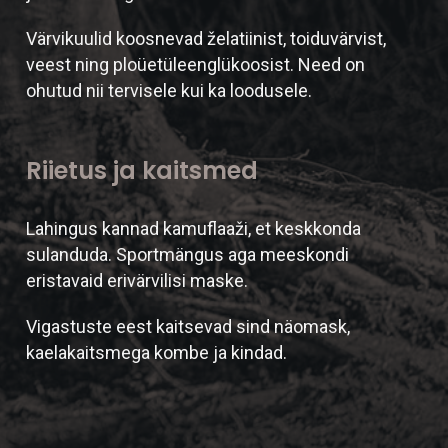
Värvikuulid koosnevad želatiinist, toiduvärvist,
veest ning ploüetüleenglükoosist. Need on
ohutud nii tervisele kui ka loodusele.
Riietus ja kaitsmed
Lahingus kannad kamuflaaži, et keskkonda
sulanduda. Sportmängus aga meeskondi
eristavaid erivärvilisi maske.
Vigastuste eest kaitsevad sind näomask,
kaelakaitsmega kombe ja kindad.