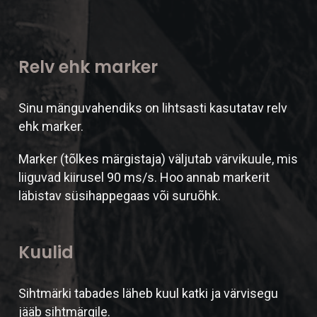
Relv ehk marker
Sinu mänguvahendiks on lihtsasti kasutatav relv
ehk marker.
Marker (tõlkes märgistaja) väljutab värvikuule, mis
liiguvad kiirusel 90 ms/s. Hoo annab markerit
läbistav süsihappegaas või suruõhk.
Kuulid
Sihtmärki tabades läheb kuul katki ja värvisegu
jääb sihtmärgile.