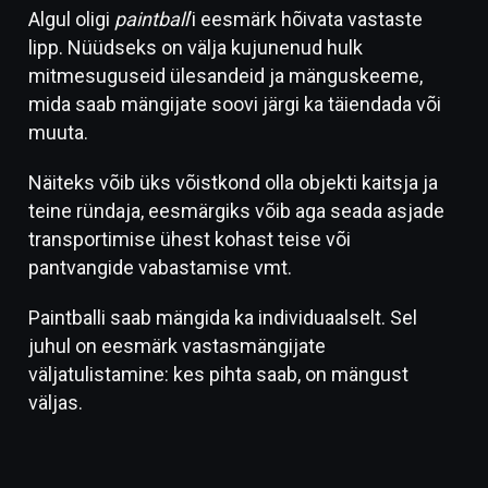
Algul oligi
paintball
’i eesmärk hõivata vastaste
lipp. Nüüdseks on välja kujunenud hulk
mitmesuguseid ülesandeid ja mänguskeeme,
mida saab mängijate soovi järgi ka täiendada või
muuta.
Näiteks võib üks võistkond olla objekti kaitsja ja
teine ründaja, eesmärgiks võib aga seada asjade
transportimise ühest kohast teise või
pantvangide vabastamise vmt.
Paintballi saab mängida ka individuaalselt. Sel
juhul on eesmärk vastasmängijate
väljatulistamine: kes pihta saab, on mängust
väljas.