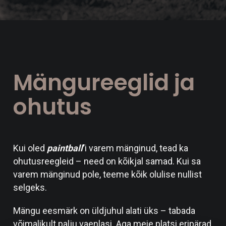
Mängureeglid ja
ohutus
Kui oled
paintball
’
i varem mänginud, tead ka
ohutusreegleid – need on kõikjal samad. Kui sa
varem mänginud pole, teeme kõik olulise nullist
selgeks.
Mängu eesmärk on üldjuhul alati üks – tabada
võimalikult palju vaenlasi. Aga meie platsi eripärad